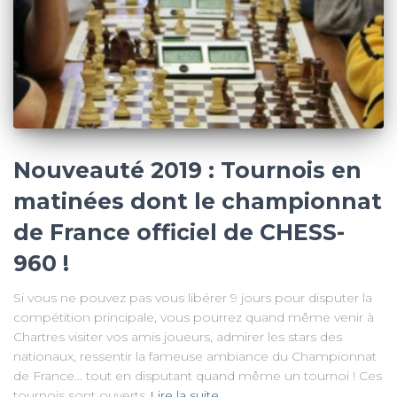
Nouveauté 2019 : Tournois en
matinées dont le championnat
de France officiel de CHESS-
960 !
Si vous ne pouvez pas vous libérer 9 jours pour disputer la
compétition principale, vous pourrez quand même venir à
Chartres visiter vos amis joueurs, admirer les stars des
nationaux, ressentir la fameuse ambiance du Championnat
de France… tout en disputant quand même un tournoi ! Ces
tournois sont ouverts
Lire la suite