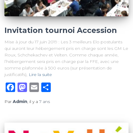
Invitation tournoi Accession
Mise à jour du 17 juin 2019 : Les 3 meilleurs Elo postulants
qui auront leur hébergement pris en charge sont les GM Le
Roux, Schchekachev et Velten. Comme chaque année,
l’hébergement sera pris en charge par la FFE, avec une
somme plafonnée à 500 euros (sur présentation de
justificatifs),
Lire la suite
Facebook
Mastodon
Email
Partager
Par
Admin
, il y a
7 ans