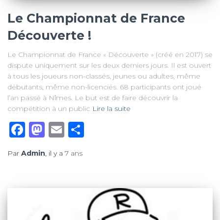
Le Championnat de France
Découverte !
Le Championnat de France « Découverte » (créé en 2017) se
dispute uniquement sur les deux derniers jours. Il est ouvert
à tous les joueurs non-classés, jeunes ou adultes, même
débutants, même non-licenciés. 68 participants ont joué
l’an passé à Nîmes. Le but est de faire découvrir la
compétition à un public
Lire la suite
Facebook
Mastodon
Email
Partager
Par
Admin
, il y a
7 ans