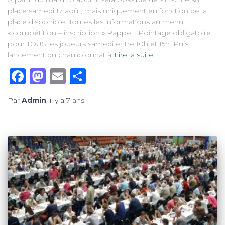
place samedi 17 août, mais uniquement en fonction de la
place disponible. Toutes les informations au menu
« compétition – inscription » Rappel : Pointage obligatoire
pour TOUS les joueurs samedi entre 10h et 15h. Puis
lancement du championnat à
Lire la suite
Facebook
Mastodon
Email
Partager
Par
Admin
, il y a
7 ans