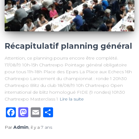
Récapitulatif planning général
Attention, ce planning pourra encore être complété.
17/08/19 10h-15h Chartrexpo Pointage général obligatoire
pour tous 11h-18h Place des Epars La Place aux Echecs 16h
Chartrexpo Lancement du championnat : ronde 1 20h30
Chartrexpo Blitz du club 18/08/19 10h Chartrexpo Open
international de blitz homologué FIDE (9 rondes) 10h30
Chartrexpo Masterclass 1
Lire la suite
Facebook
Mastodon
Email
Partager
Par
Admin
, il y a
7 ans