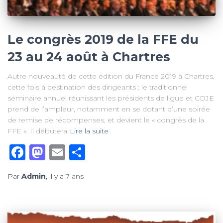
Le congrès 2019 de la FFE du
23 au 24 août à Chartres
Autre nouveauté de cette édition du France 2019 à Chartres,
cette fois à destination des dirigeants : le traditionnel
séminaire annuel réunissant les présidents de ligue et CDJE
prend de l’ampleur, notamment en se dotant d’une soirée
de remise de récompenses, et devient le « congrès de la
FFE ». Il débutera
Lire la suite
Facebook
Mastodon
Email
Partager
Par
Admin
, il y a
7 ans