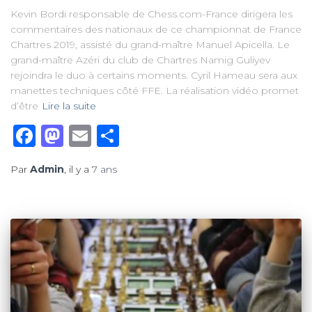
Kevin Bordi responsable de Chess.com-France dirigera les
commentaires des nationaux de ce championnat de France
Chartres 2019, assisté du grand-maître Manuel Apicella. Le
grand-maître Azéri du club de Chartres Namig Guliyev
rejoindra le duo à certains moments. Cyril Hameau sera aux
manettes techniques côté FFE. La réalisation vidéo promet
d’être
Lire la suite
Facebook
Mastodon
Email
Partager
Par
Admin
, il y a
7 ans