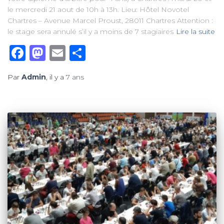
le mercredi 21 aout de 10h à 13h. Lieu: Hôtel Novotel
Chartres – Avenue Marcel Proust, 28011 Chartres Attention :
le stage sera annulé s’il y a moins de 7 stagiaires
Lire la suite
Facebook
Mastodon
Email
Partager
Par
Admin
, il y a
7 ans